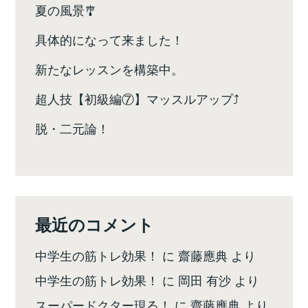
夏の風景🎐
具体的になって来ました！
新たなレッスンを構築中。
超人技【初級編⑦】マッスルアップ⤴️
脱・二元論！
最近のコメント
中学生の筋トレ効果！
に
齋藤應典
より
中学生の筋トレ効果！
に
岡田 有沙
より
スーパードクター現る！
に
齋藤應典
より