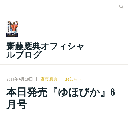
コ
検
ン
索:
テ
ン
ツ
齋藤應典オフィシャ
へ
ルブログ
ス
キ
ッ
2016年4月16日
齋藤應典
お知らせ
プ
本日発売『ゆほびか』6
月号