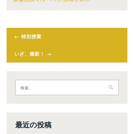
投
特別授業
稿
ナ
いざ、撮影！
ビ
ゲ
検
ー
索:
シ
ョ
ン
最近の投稿