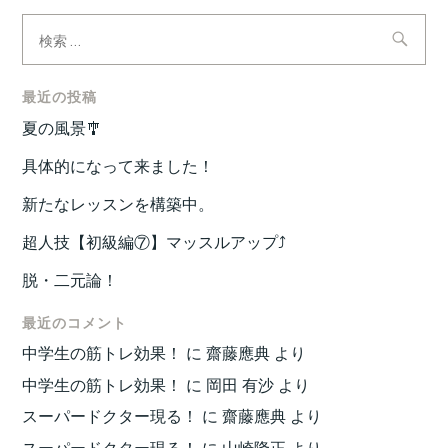
検
索:
最近の投稿
夏の風景🎐
具体的になって来ました！
新たなレッスンを構築中。
超人技【初級編⑦】マッスルアップ⤴️
脱・二元論！
最近のコメント
中学生の筋トレ効果！
に
齋藤應典
より
中学生の筋トレ効果！
に
岡田 有沙
より
スーパードクター現る！
に
齋藤應典
より
スーパードクター現る！
に
山崎隆正
より