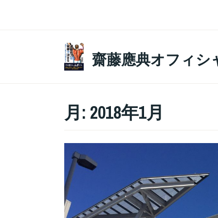
コ
ン
テ
ン
齋藤應典オフィシ
ツ
へ
ス
月:
2018年1月
キ
ッ
プ