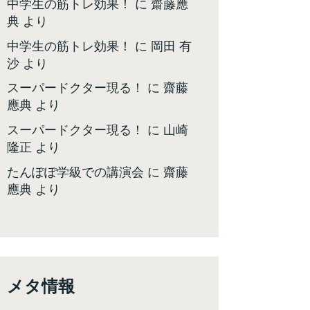
中学生の筋トレ効果！
に
齋藤應
典
より
中学生の筋トレ効果！
に
岡田 有
沙
より
スーパードクター現る！
に
齋藤
應典
より
スーパードクター現る！
に
山崎
隆正
より
たんぽぽ学級での講演会
に
齋藤
應典
より
メタ情報