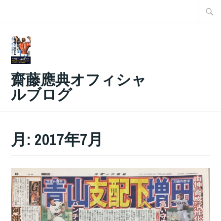
コ
検
ン
索:
テ
ン
ツ
齋藤應典オフィシャ
へ
ルブログ
ス
キ
ッ
月:
2017年7月
プ