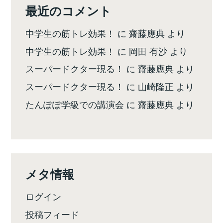
最近のコメント
中学生の筋トレ効果！
に
齋藤應典
より
中学生の筋トレ効果！
に
岡田 有沙
より
スーパードクター現る！
に
齋藤應典
より
スーパードクター現る！
に
山崎隆正
より
たんぽぽ学級での講演会
に
齋藤應典
より
メタ情報
ログイン
投稿フィード