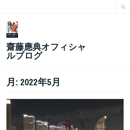
コ
検
ン
索:
テ
ン
ツ
齋藤應典オフィシャ
へ
ルブログ
ス
キ
ッ
月:
2022年5月
プ