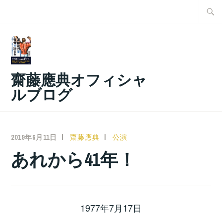
コ
検
ン
索:
テ
ン
ツ
齋藤應典オフィシャ
へ
ルブログ
ス
キ
ッ
2019年6月11日
齋藤應典
公演
プ
あれから41年！
1977年7月17日