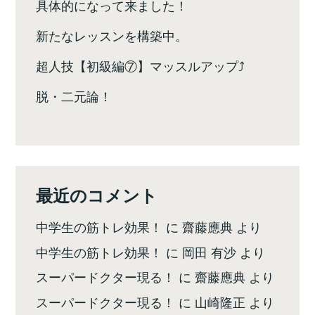
具体的になって来ました！
新たなレッスンを構築中。
超人技【初級編⑦】マッスルアップ⤴️
脱・二元論！
最近のコメント
中学生の筋トレ効果！
に
齋藤應典
より
中学生の筋トレ効果！
に
岡田 有沙
より
スーパードクター現る！
に
齋藤應典
より
スーパードクター現る！
に
山崎隆正
より