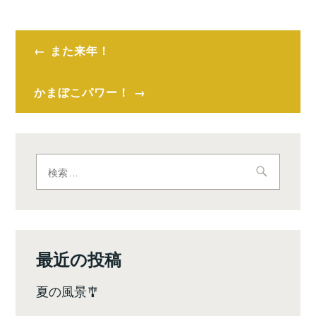
投
また来年！
稿
ナ
かまぼこパワー！
ビ
ゲ
検
ー
索:
シ
ョ
ン
最近の投稿
夏の風景🎐