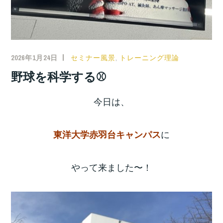
2026年1月24日
セミナー風景
,
トレーニング理論
野球を科学する⚾️
今日は、
に
東洋大学赤羽台キャンパス
やって来ました〜！