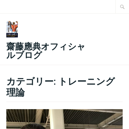
コ
検
ン
索:
テ
ン
ツ
齋藤應典オフィシャ
へ
ルブログ
ス
キ
ッ
カテゴリー:
トレーニング
プ
理論