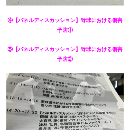
④【パネルディスカッション】野球における傷害
予防①
⑤【パネルディスカッション】野球における傷害
予防②