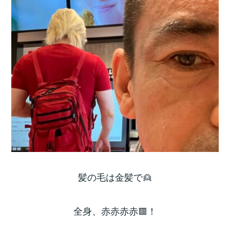
髪の毛は金髪で👱
全身、赤赤赤赤🟥！