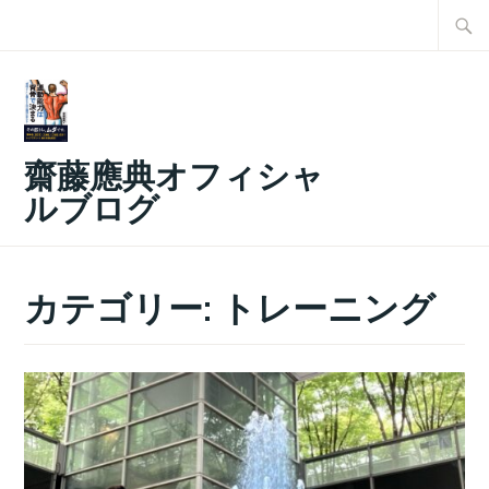
コ
検
ン
索:
テ
ン
ツ
齋藤應典オフィシャ
へ
ルブログ
ス
キ
ッ
カテゴリー:
トレーニング
プ