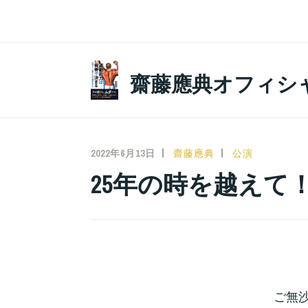
コ
ン
テ
ン
齋藤應典オフィシ
ツ
へ
ス
キ
2022年6月13日
齋藤應典
公演
ッ
25年の時を越えて
プ
ご無