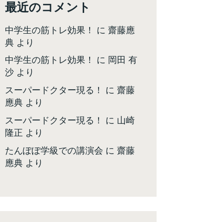
最近のコメント
中学生の筋トレ効果！
に
齋藤應
典
より
中学生の筋トレ効果！
に
岡田 有
沙
より
スーパードクター現る！
に
齋藤
應典
より
スーパードクター現る！
に
山崎
隆正
より
たんぽぽ学級での講演会
に
齋藤
應典
より