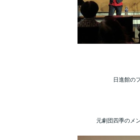
日進館の
元劇団四季のメ