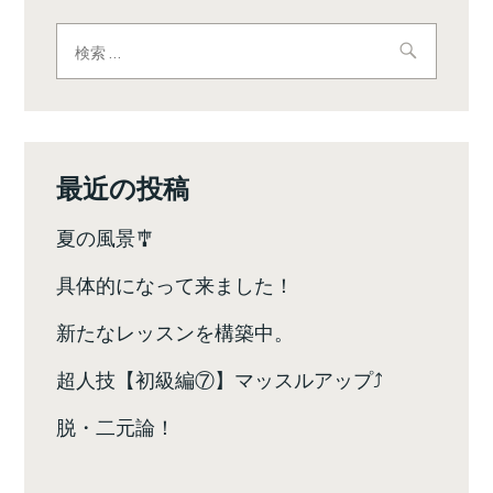
ゲ
検
ー
索:
シ
ョ
ン
最近の投稿
夏の風景🎐
具体的になって来ました！
新たなレッスンを構築中。
超人技【初級編⑦】マッスルアップ⤴️
脱・二元論！