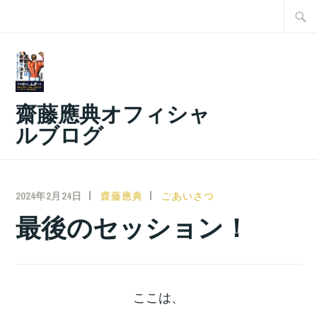
コ
検
ン
索:
テ
ン
ツ
齋藤應典オフィシャ
へ
ルブログ
ス
キ
ッ
2024年2月24日
齋藤應典
ごあいさつ
プ
最後のセッション！
ここは、