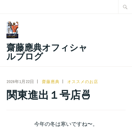
コ
検
ン
索:
テ
ン
ツ
齋藤應典オフィシャ
へ
ルブログ
ス
キ
ッ
2026年1月22日
齋藤應典
オススメのお店
プ
関東進出１号店🍜
今年の冬は寒いですね〜。