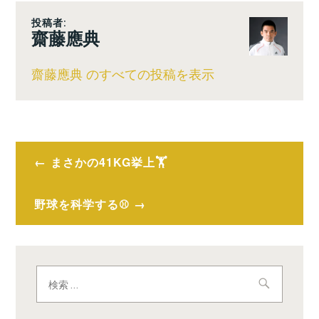
投稿者:
齋藤應典
齋藤應典 のすべての投稿を表示
投
まさかの41KG挙上🏋️
稿
ナ
野球を科学する⚾️
ビ
ゲ
検
ー
索:
シ