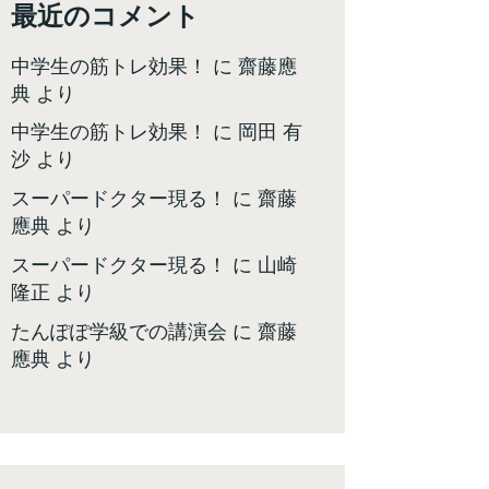
最近のコメント
中学生の筋トレ効果！
に
齋藤應
典
より
中学生の筋トレ効果！
に
岡田 有
沙
より
スーパードクター現る！
に
齋藤
應典
より
スーパードクター現る！
に
山崎
隆正
より
たんぽぽ学級での講演会
に
齋藤
應典
より