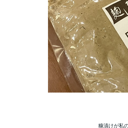
糠漬けが私