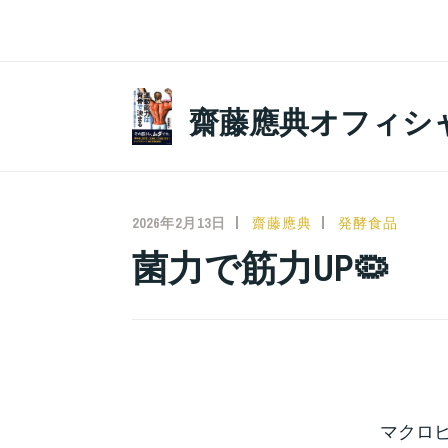
コ
ン
テ
ン
齋藤應典オフィシ
ツ
へ
ス
キ
2026年2月13日
齋藤應典
発酵食品
ッ
菌力で筋力UP🦠
プ
マクロ