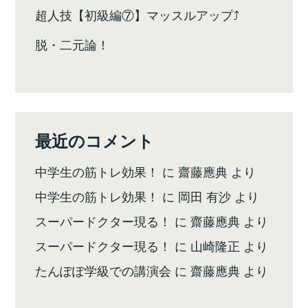
超人技【初級編⑦】マッスルアップ⤴️
脱・二元論！
最近のコメント
中学生の筋トレ効果！
に
齋藤應典
より
中学生の筋トレ効果！
に
岡田 有沙
より
スーパードクター現る！
に
齋藤應典
より
スーパードクター現る！
に
山崎隆正
より
たんぽぽ学級での講演会
に
齋藤應典
より