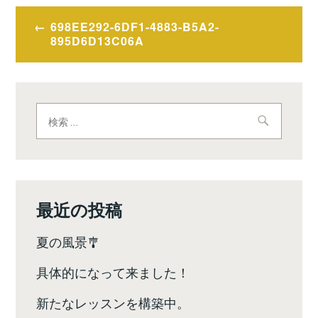
投
698EE292-6DF1-4883-B5A2-
稿
895D6D13C06A
ナ
ビ
検
ゲ
索:
ー
シ
ョ
最近の投稿
ン
夏の風景🎐
具体的になって来ました！
新たなレッスンを構築中。