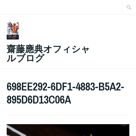
コ
検
ン
索:
テ
ン
ツ
齋藤應典オフィシャ
へ
ルブログ
ス
キ
ッ
698EE292-6DF1-4883-B5A2-
プ
895D6D13C06A