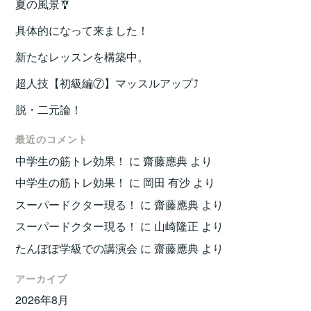
夏の風景🎐
具体的になって来ました！
新たなレッスンを構築中。
超人技【初級編⑦】マッスルアップ⤴️
脱・二元論！
最近のコメント
中学生の筋トレ効果！
に
齋藤應典
より
中学生の筋トレ効果！
に
岡田 有沙
より
スーパードクター現る！
に
齋藤應典
より
スーパードクター現る！
に
山崎隆正
より
たんぽぽ学級での講演会
に
齋藤應典
より
アーカイブ
2026年8月