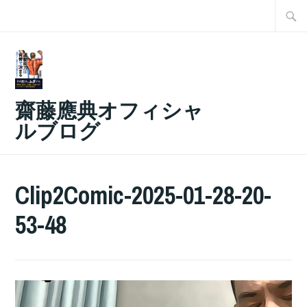
コ
検
ン
索:
テ
ン
ツ
齋藤應典オフィシャ
へ
ルブログ
ス
キ
ッ
Clip2Comic-2025-01-28-20-
プ
53-48