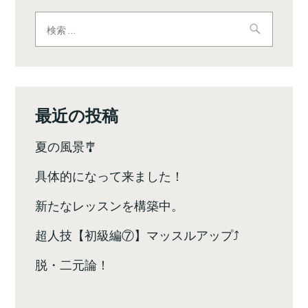
ビ
検
索:
ゲ
ー
シ
最近の投稿
ョ
夏の風景🎐
ン
具体的になって来ました！
新たなレッスンを構築中。
超人技【初級編⑦】マッスルアップ⤴️
脱・二元論！