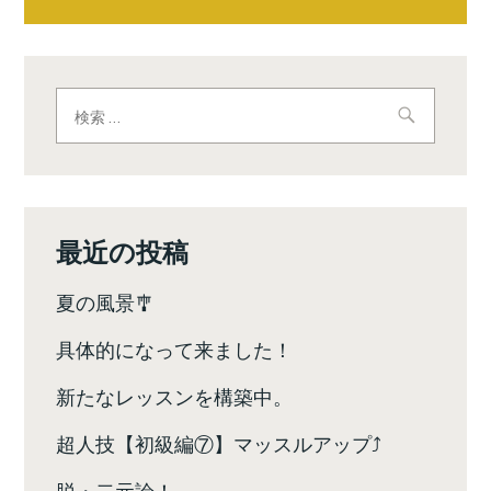
稿
ナ
ビ
検
索:
ゲ
ー
シ
最近の投稿
ョ
夏の風景🎐
ン
具体的になって来ました！
新たなレッスンを構築中。
超人技【初級編⑦】マッスルアップ⤴️
脱・二元論！