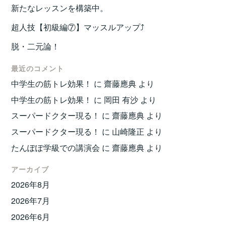
新たなレッスンを構築中。
超人技【初級編⑦】マッスルアップ⤴️
脱・二元論！
最近のコメント
中学生の筋トレ効果！
に
齋藤應典
より
中学生の筋トレ効果！
に
岡田 有沙
より
スーパードクター現る！
に
齋藤應典
より
スーパードクター現る！
に
山崎隆正
より
たんぽぽ学級での講演会
に
齋藤應典
より
アーカイブ
2026年8月
2026年7月
2026年6月