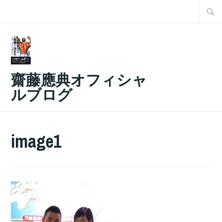
コ
検
ン
索:
テ
ン
ツ
齋藤應典オフィシャ
へ
ルブログ
ス
キ
ッ
image1
プ