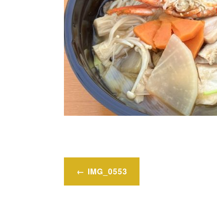
投
IMG_0553
稿
ナ