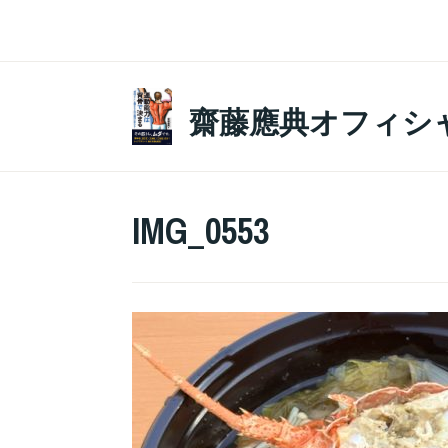
コ
ン
テ
ン
齋藤應典オフィシ
ツ
へ
ス
IMG_0553
キ
ッ
プ