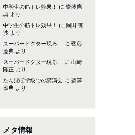
中学生の筋トレ効果！
に
齋藤應
典
より
中学生の筋トレ効果！
に
岡田 有
沙
より
スーパードクター現る！
に
齋藤
應典
より
スーパードクター現る！
に
山崎
隆正
より
たんぽぽ学級での講演会
に
齋藤
應典
より
メタ情報