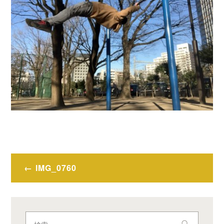
投
IMG_0760
稿
ナ
ビ
検