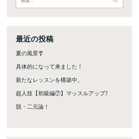
索:
ゲ
ー
シ
最近の投稿
ョ
夏の風景🎐
ン
具体的になって来ました！
新たなレッスンを構築中。
超人技【初級編⑦】マッスルアップ⤴️
脱・二元論！