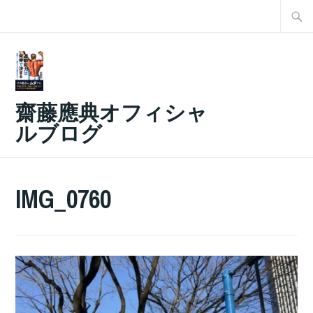
コ
検
ン
索:
テ
ン
ツ
齋藤應典オフィシャ
へ
ルブログ
ス
キ
ッ
IMG_0760
プ