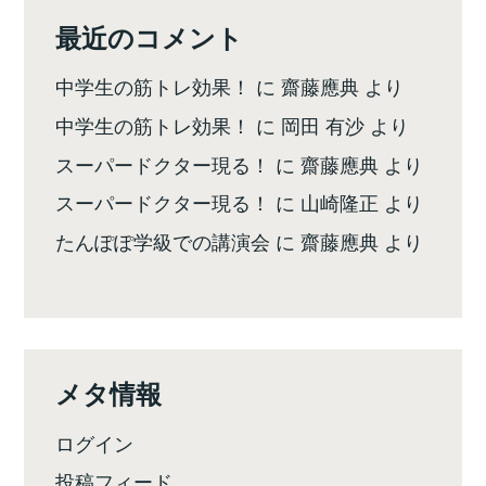
最近のコメント
中学生の筋トレ効果！
に
齋藤應典
より
中学生の筋トレ効果！
に
岡田 有沙
より
スーパードクター現る！
に
齋藤應典
より
スーパードクター現る！
に
山崎隆正
より
たんぽぽ学級での講演会
に
齋藤應典
より
メタ情報
ログイン
投稿フィード