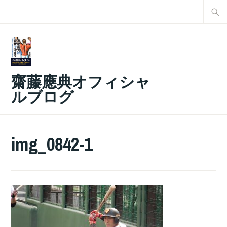
コ
検
ン
索:
テ
ン
ツ
齋藤應典オフィシャ
へ
ルブログ
ス
キ
ッ
img_0842-1
プ