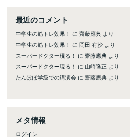
最近のコメント
中学生の筋トレ効果！
に
齋藤應典
より
中学生の筋トレ効果！
に
岡田 有沙
より
スーパードクター現る！
に
齋藤應典
より
スーパードクター現る！
に
山崎隆正
より
たんぽぽ学級での講演会
に
齋藤應典
より
メタ情報
ログイン