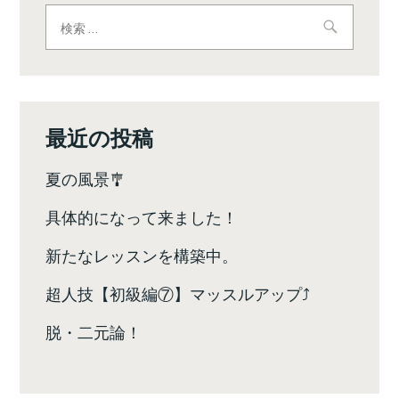
ビ
検
索:
ゲ
ー
シ
最近の投稿
ョ
夏の風景🎐
ン
具体的になって来ました！
新たなレッスンを構築中。
超人技【初級編⑦】マッスルアップ⤴️
脱・二元論！