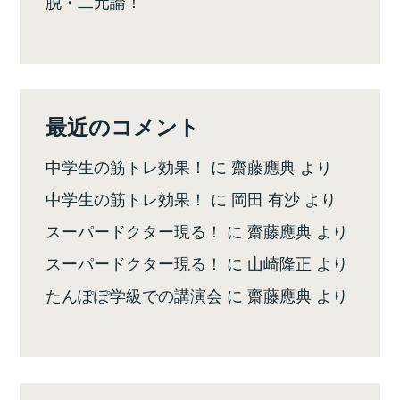
脱・二元論！
最近のコメント
中学生の筋トレ効果！
に
齋藤應典
より
中学生の筋トレ効果！
に
岡田 有沙
より
スーパードクター現る！
に
齋藤應典
より
スーパードクター現る！
に
山崎隆正
より
たんぽぽ学級での講演会
に
齋藤應典
より