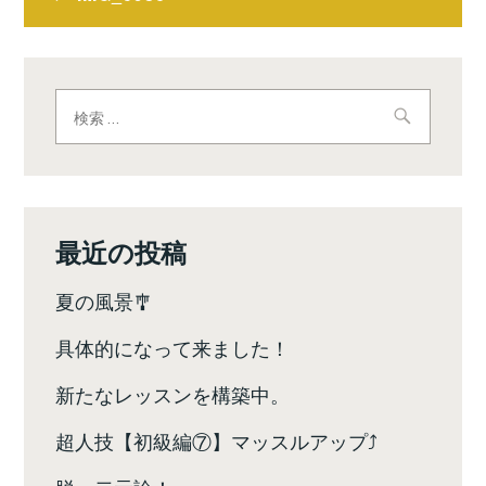
稿
ナ
ビ
検
索:
ゲ
ー
シ
最近の投稿
ョ
夏の風景🎐
ン
具体的になって来ました！
新たなレッスンを構築中。
超人技【初級編⑦】マッスルアップ⤴️