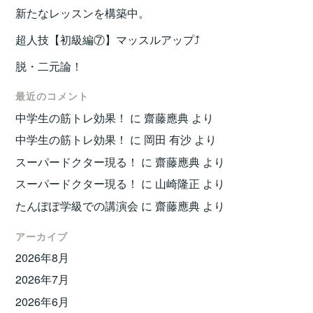
新たなレッスンを構築中。
超人技【初級編⑦】マッスルアップ⤴️
脱・二元論！
最近のコメント
中学生の筋トレ効果！
に
齋藤應典
より
中学生の筋トレ効果！
に
岡田 有沙
より
スーパードクター現る！
に
齋藤應典
より
スーパードクター現る！
に
山崎隆正
より
たんぽぽ学級での講演会
に
齋藤應典
より
アーカイブ
2026年8月
2026年7月
2026年6月