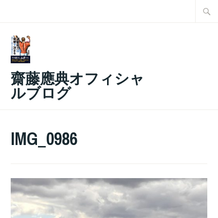
コ
検
ン
索:
テ
ン
ツ
齋藤應典オフィシャ
へ
ルブログ
ス
キ
ッ
IMG_0986
プ