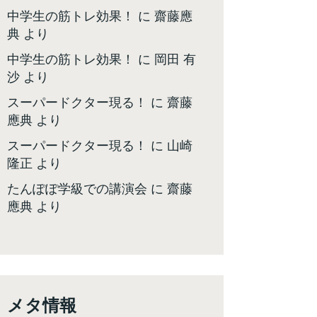
中学生の筋トレ効果！
に
齋藤應
典
より
中学生の筋トレ効果！
に
岡田 有
沙
より
スーパードクター現る！
に
齋藤
應典
より
スーパードクター現る！
に
山崎
隆正
より
たんぽぽ学級での講演会
に
齋藤
應典
より
メタ情報