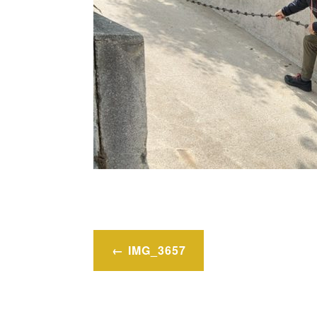
投
IMG_3657
稿
ナ