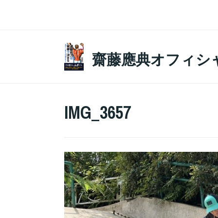
コ
ン
テ
ン
齋藤應典オフィシ
ツ
へ
ス
IMG_3657
キ
ッ
プ