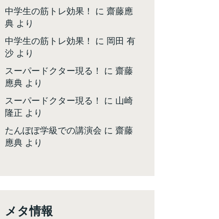
中学生の筋トレ効果！
に
齋藤應
典
より
中学生の筋トレ効果！
に
岡田 有
沙
より
スーパードクター現る！
に
齋藤
應典
より
スーパードクター現る！
に
山崎
隆正
より
たんぽぽ学級での講演会
に
齋藤
應典
より
メタ情報