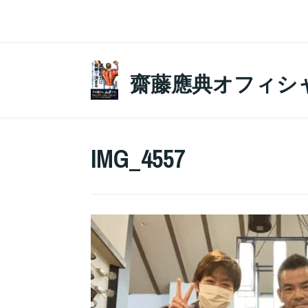
コ
ン
テ
ン
齋藤應典オフィシ
ツ
へ
ス
IMG_4557
キ
ッ
プ