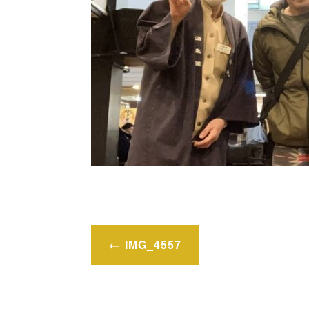
投
IMG_4557
稿
ナ