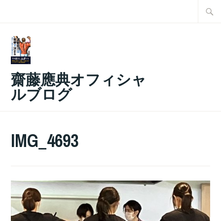
コ
検
ン
索:
テ
ン
ツ
齋藤應典オフィシャ
へ
ルブログ
ス
キ
ッ
IMG_4693
プ