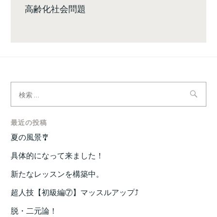
高齢化社会問題
検
索:
最近の投稿
夏の風景🎐
具体的になって来ました！
新たなレッスンを構築中。
超人技【初級編⑦】マッスルアップ⤴️
脱・二元論！