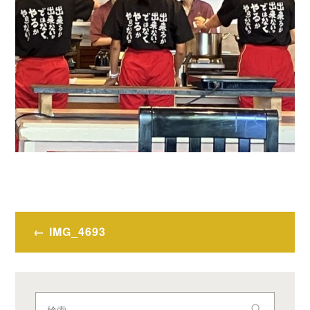
投
IMG_4693
稿
ナ
ビ
検