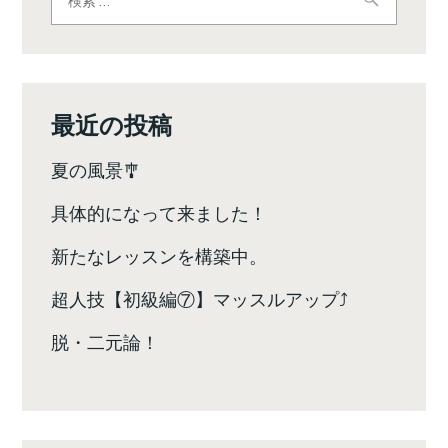
索:
ゲ
ー
シ
最近の投稿
ョ
夏の風景🎐
ン
具体的になって来ました！
新たなレッスンを構築中。
超人技【初級編⑦】マッスルアップ⤴️
脱・二元論！