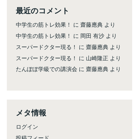
最近のコメント
中学生の筋トレ効果！
に
齋藤應典
より
中学生の筋トレ効果！
に
岡田 有沙
より
スーパードクター現る！
に
齋藤應典
より
スーパードクター現る！
に
山崎隆正
より
たんぽぽ学級での講演会
に
齋藤應典
より
メタ情報
ログイン
投稿フィード