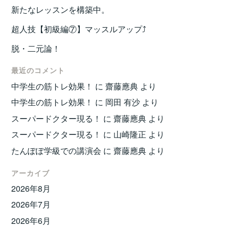
新たなレッスンを構築中。
超人技【初級編⑦】マッスルアップ⤴️
脱・二元論！
最近のコメント
中学生の筋トレ効果！
に
齋藤應典
より
中学生の筋トレ効果！
に
岡田 有沙
より
スーパードクター現る！
に
齋藤應典
より
スーパードクター現る！
に
山崎隆正
より
たんぽぽ学級での講演会
に
齋藤應典
より
アーカイブ
2026年8月
2026年7月
2026年6月