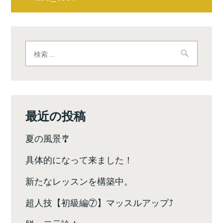
稿
ナ
ビ
検
索:
ゲ
ー
シ
最近の投稿
ョ
夏の風景🎐
ン
具体的になって来ました！
新たなレッスンを構築中。
超人技【初級編⑦】マッスルアップ⤴️