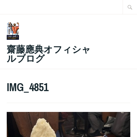
コ
検
ン
索:
テ
ン
ツ
齋藤應典オフィシャ
へ
ルブログ
ス
キ
ッ
IMG_4851
プ