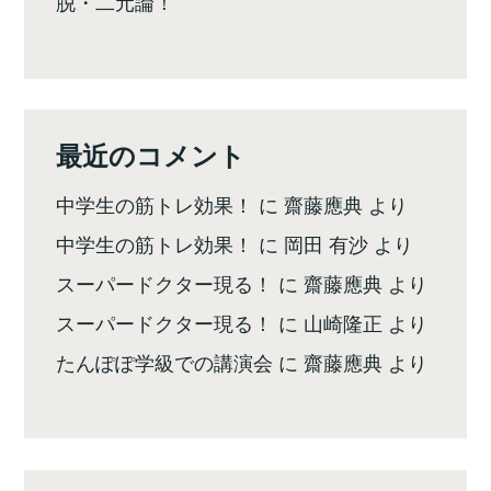
脱・二元論！
最近のコメント
中学生の筋トレ効果！
に
齋藤應典
より
中学生の筋トレ効果！
に
岡田 有沙
より
スーパードクター現る！
に
齋藤應典
より
スーパードクター現る！
に
山崎隆正
より
たんぽぽ学級での講演会
に
齋藤應典
より