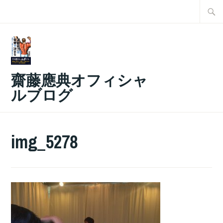
コ
検
ン
索:
テ
ン
ツ
齋藤應典オフィシャ
へ
ルブログ
ス
キ
ッ
img_5278
プ