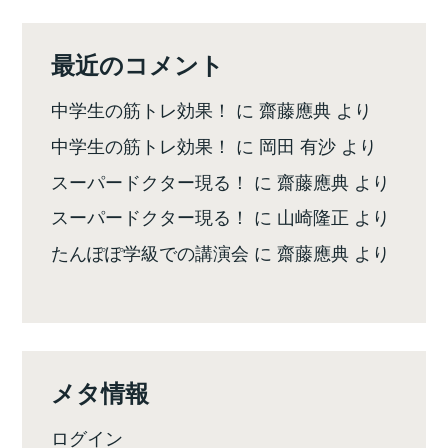
最近のコメント
中学生の筋トレ効果！
に
齋藤應典
より
中学生の筋トレ効果！
に
岡田 有沙
より
スーパードクター現る！
に
齋藤應典
より
スーパードクター現る！
に
山崎隆正
より
たんぽぽ学級での講演会
に
齋藤應典
より
メタ情報
ログイン