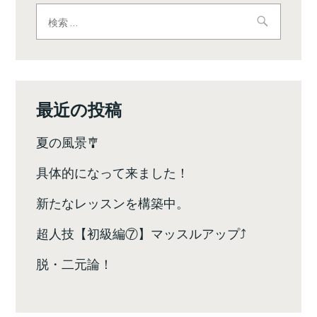
ビ
検
索:
ゲ
ー
シ
最近の投稿
ョ
夏の風景🎐
ン
具体的になって来ました！
新たなレッスンを構築中。
超人技【初級編⑦】マッスルアップ⤴️
脱・二元論！