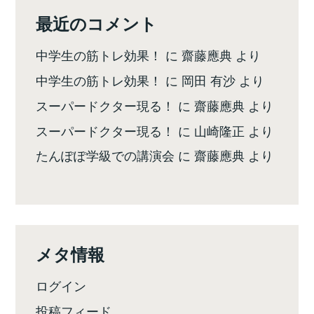
最近のコメント
中学生の筋トレ効果！
に
齋藤應典
より
中学生の筋トレ効果！
に
岡田 有沙
より
スーパードクター現る！
に
齋藤應典
より
スーパードクター現る！
に
山崎隆正
より
たんぽぽ学級での講演会
に
齋藤應典
より
メタ情報
ログイン
投稿フィード