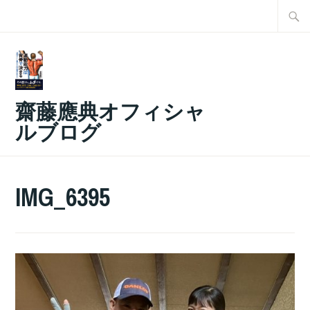
コ
検
ン
索:
テ
ン
ツ
齋藤應典オフィシャ
へ
ルブログ
ス
キ
ッ
IMG_6395
プ