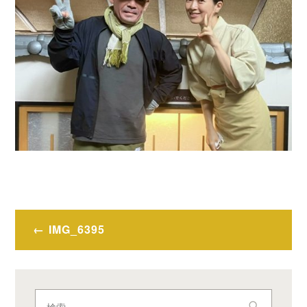
投
IMG_6395
稿
ナ
ビ
検