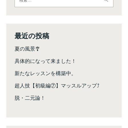
索:
ゲ
ー
シ
最近の投稿
ョ
夏の風景🎐
ン
具体的になって来ました！
新たなレッスンを構築中。
超人技【初級編⑦】マッスルアップ⤴️
脱・二元論！