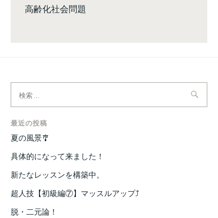
高齢化社会問題
検
索:
最近の投稿
夏の風景🎐
具体的になって来ました！
新たなレッスンを構築中。
超人技【初級編⑦】マッスルアップ⤴️
脱・二元論！