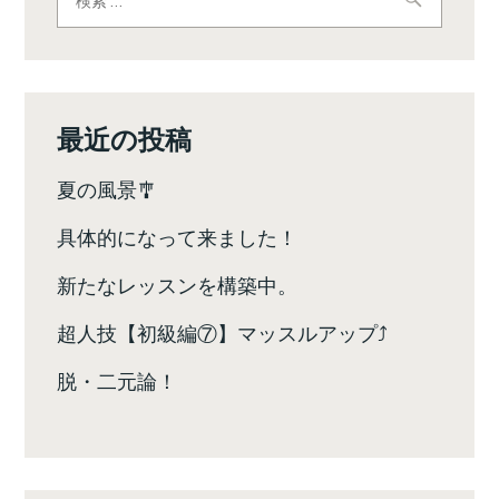
索:
ゲ
ー
シ
最近の投稿
ョ
夏の風景🎐
ン
具体的になって来ました！
新たなレッスンを構築中。
超人技【初級編⑦】マッスルアップ⤴️
脱・二元論！