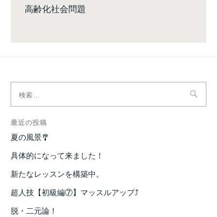
高齢化社会問題
検
索:
最近の投稿
夏の風景🎐
具体的になって来ました！
新たなレッスンを構築中。
超人技【初級編⑦】マッスルアップ⤴️
脱・二元論！