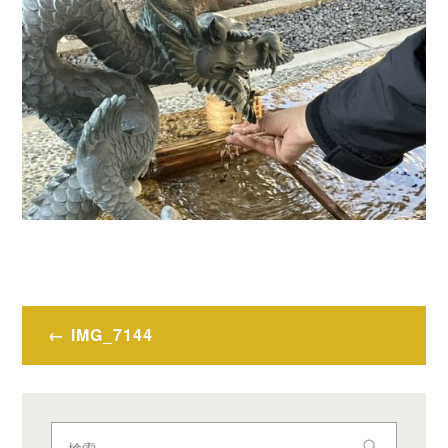
投
IMG_7144
稿
ナ
ビ
検