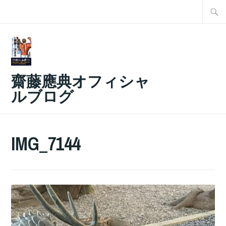
コ
検
ン
索:
テ
ン
ツ
齋藤應典オフィシャ
へ
ルブログ
ス
キ
ッ
IMG_7144
プ