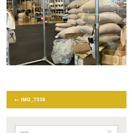
投
IMG_7338
稿
ナ
ビ
検