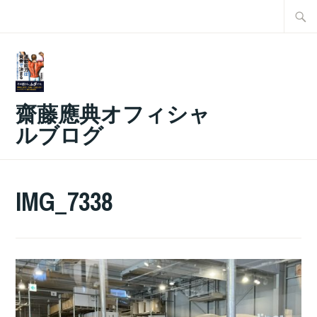
コ
検
ン
索:
テ
ン
ツ
齋藤應典オフィシャ
へ
ルブログ
ス
キ
ッ
IMG_7338
プ