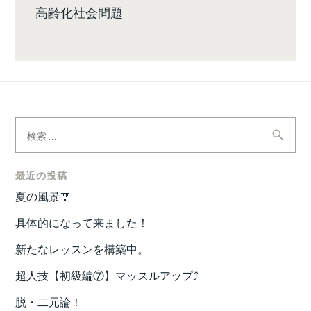
高齢化社会問題
検
索:
最近の投稿
夏の風景🎐
具体的になって来ました！
新たなレッスンを構築中。
超人技【初級編⑦】マッスルアップ⤴️
脱・二元論！