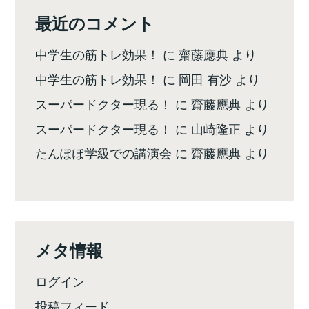
最近のコメント
中学生の筋トレ効果！
に
齋藤應典
より
中学生の筋トレ効果！
に
岡田 有沙
より
スーパードクター現る！
に
齋藤應典
より
スーパードクター現る！
に
山崎隆正
より
たんぽぽ学級での講演会
に
齋藤應典
より
メタ情報
ログイン
投稿フィード