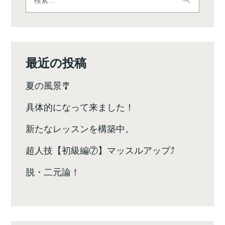
索:
ゲ
ー
シ
最近の投稿
ョ
夏の風景🎐
ン
具体的になって来ました！
新たなレッスンを構築中。
超人技【初級編⑦】マッスルアップ⤴️
脱・二元論！