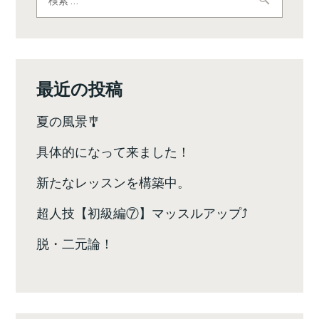
索:
ゲ
ー
シ
最近の投稿
ョ
夏の風景🎐
ン
具体的になって来ました！
新たなレッスンを構築中。
超人技【初級編⑦】マッスルアップ⤴️
脱・二元論！