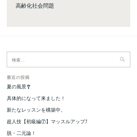
高齢化社会問題
検
索:
最近の投稿
夏の風景🎐
具体的になって来ました！
新たなレッスンを構築中。
超人技【初級編⑦】マッスルアップ⤴️
脱・二元論！