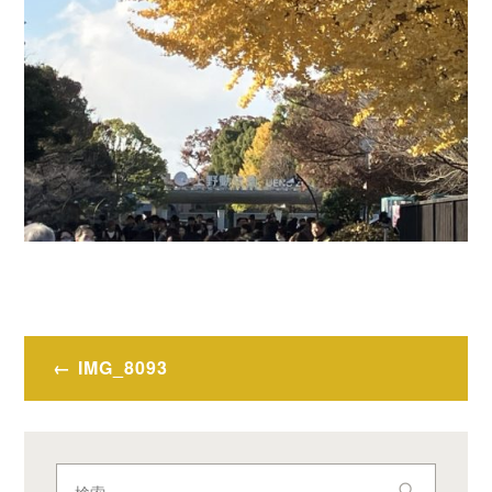
投
IMG_8093
稿
ナ
ビ
検