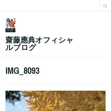
コ
検
ン
索:
テ
ン
ツ
齋藤應典オフィシャ
へ
ルブログ
ス
キ
ッ
IMG_8093
プ