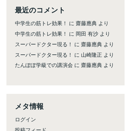
最近のコメント
中学生の筋トレ効果！
に
齋藤應典
より
中学生の筋トレ効果！
に
岡田 有沙
より
スーパードクター現る！
に
齋藤應典
より
スーパードクター現る！
に
山崎隆正
より
たんぽぽ学級での講演会
に
齋藤應典
より
メタ情報
ログイン
投稿フィード