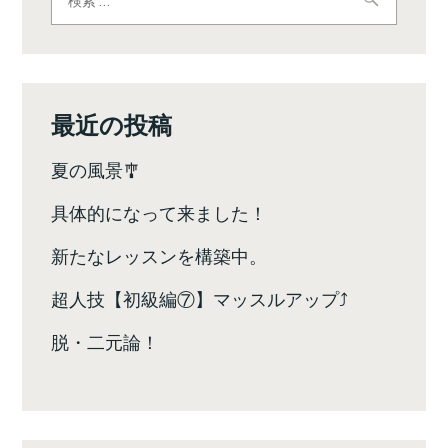
索:
ゲ
ー
シ
最近の投稿
ョ
夏の風景🎐
ン
具体的になって来ました！
新たなレッスンを構築中。
超人技【初級編⑦】マッスルアップ⤴️
脱・二元論！