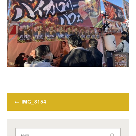
投
IMG_8154
稿
ナ
ビ
検