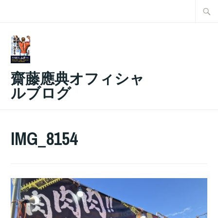
コ
検
ン
索:
テ
ン
ツ
齋藤應典オフィシャ
へ
ルブログ
ス
キ
ッ
IMG_8154
プ