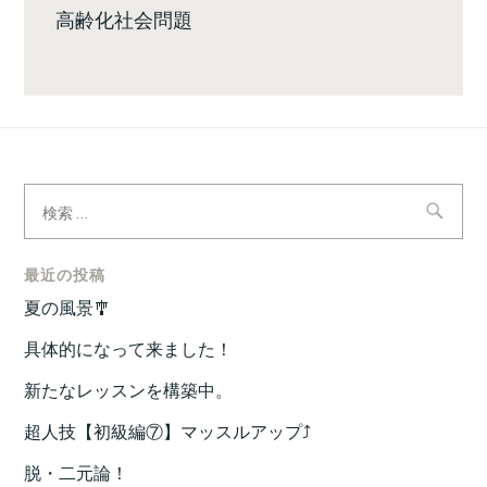
高齢化社会問題
検
索:
最近の投稿
夏の風景🎐
具体的になって来ました！
新たなレッスンを構築中。
超人技【初級編⑦】マッスルアップ⤴️
脱・二元論！