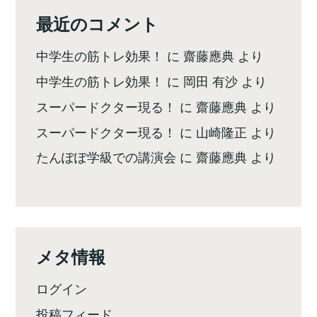
最近のコメント
中学生の筋トレ効果！
に
齋藤應典
より
中学生の筋トレ効果！
に
岡田 有沙
より
スーパードクター現る！
に
齋藤應典
より
スーパードクター現る！
に
山崎隆正
より
たんぽぽ学級での講演会
に
齋藤應典
より
メタ情報
ログイン
投稿フィード