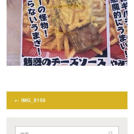
投
IMG_8156
稿
ナ
ビ
検