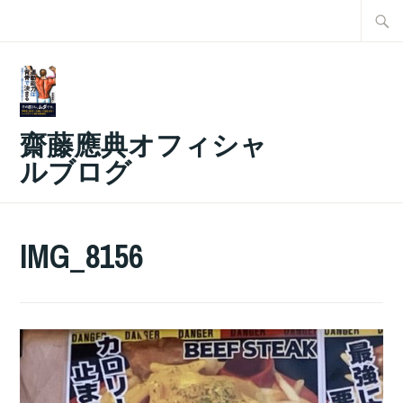
コ
検
ン
索:
テ
ン
ツ
齋藤應典オフィシャ
へ
ルブログ
ス
キ
ッ
IMG_8156
プ