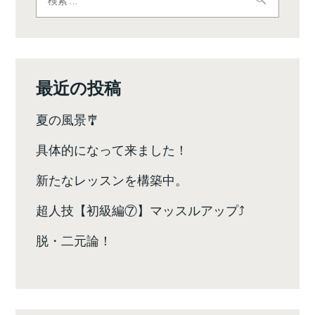
索:
ゲ
ー
シ
最近の投稿
ョ
夏の風景🎐
ン
具体的になって来ました！
新たなレッスンを構築中。
超人技【初級編⑦】マッスルアップ⤴️
脱・二元論！