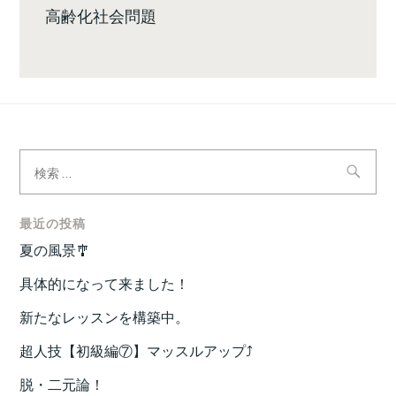
高齢化社会問題
検
索:
最近の投稿
夏の風景🎐
具体的になって来ました！
新たなレッスンを構築中。
超人技【初級編⑦】マッスルアップ⤴️
脱・二元論！