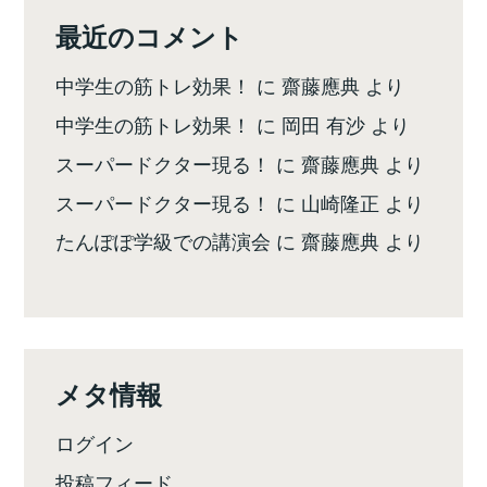
最近のコメント
中学生の筋トレ効果！
に
齋藤應典
より
中学生の筋トレ効果！
に
岡田 有沙
より
スーパードクター現る！
に
齋藤應典
より
スーパードクター現る！
に
山崎隆正
より
たんぽぽ学級での講演会
に
齋藤應典
より
メタ情報
ログイン
投稿フィード