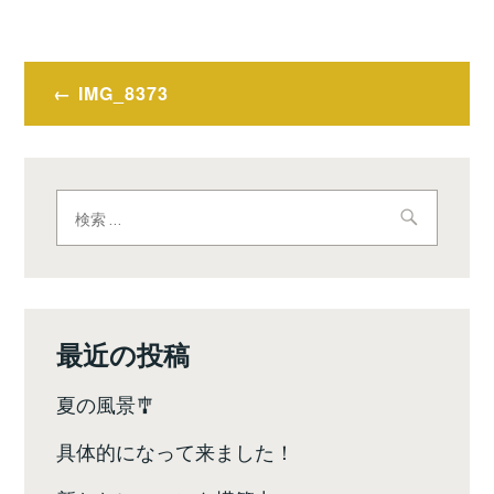
投
IMG_8373
稿
ナ
ビ
検
索:
ゲ
ー
シ
最近の投稿
ョ
夏の風景🎐
ン
具体的になって来ました！