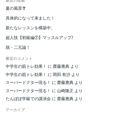
最近の投稿
夏の風景🎐
具体的になって来ました！
新たなレッスンを構築中。
超人技【初級編⑦】マッスルアップ⤴️
脱・二元論！
最近のコメント
中学生の筋トレ効果！
に
齋藤應典
より
中学生の筋トレ効果！
に
岡田 有沙
より
スーパードクター現る！
に
齋藤應典
より
スーパードクター現る！
に
山崎隆正
より
たんぽぽ学級での講演会
に
齋藤應典
より
アーカイブ