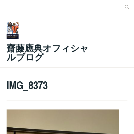
コ
検
ン
索:
テ
ン
ツ
齋藤應典オフィシャ
へ
ルブログ
ス
キ
ッ
IMG_8373
プ