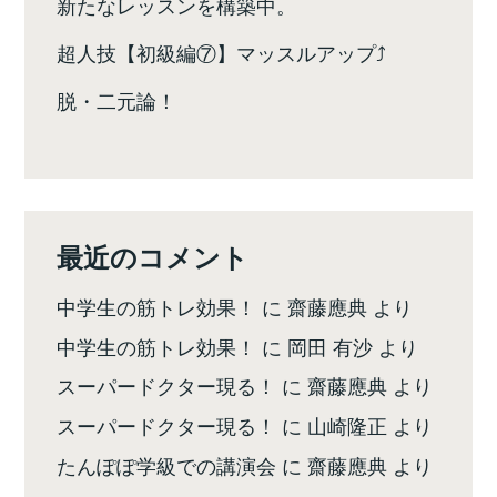
新たなレッスンを構築中。
超人技【初級編⑦】マッスルアップ⤴️
脱・二元論！
最近のコメント
中学生の筋トレ効果！
に
齋藤應典
より
中学生の筋トレ効果！
に
岡田 有沙
より
スーパードクター現る！
に
齋藤應典
より
スーパードクター現る！
に
山崎隆正
より
たんぽぽ学級での講演会
に
齋藤應典
より