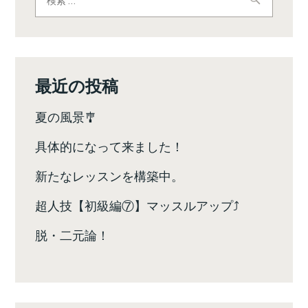
索:
ゲ
ー
シ
最近の投稿
ョ
夏の風景🎐
ン
具体的になって来ました！
新たなレッスンを構築中。
超人技【初級編⑦】マッスルアップ⤴️
脱・二元論！