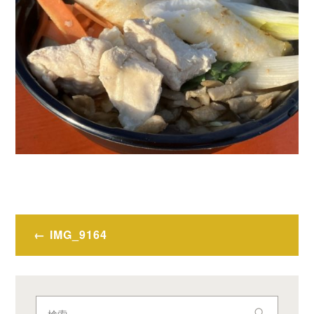
投
IMG_9164
稿
ナ
ビ
検