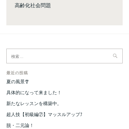
高齢化社会問題
検
索:
最近の投稿
夏の風景🎐
具体的になって来ました！
新たなレッスンを構築中。
超人技【初級編⑦】マッスルアップ⤴️
脱・二元論！