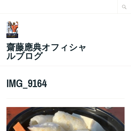
コ
検
ン
索:
テ
ン
ツ
齋藤應典オフィシャ
へ
ルブログ
ス
キ
ッ
IMG_9164
プ