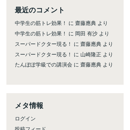
最近のコメント
中学生の筋トレ効果！
に
齋藤應典
より
中学生の筋トレ効果！
に
岡田 有沙
より
スーパードクター現る！
に
齋藤應典
より
スーパードクター現る！
に
山崎隆正
より
たんぽぽ学級での講演会
に
齋藤應典
より
メタ情報
ログイン
投稿フィード