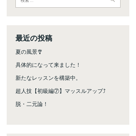
索:
ゲ
ー
シ
最近の投稿
ョ
夏の風景🎐
ン
具体的になって来ました！
新たなレッスンを構築中。
超人技【初級編⑦】マッスルアップ⤴️
脱・二元論！