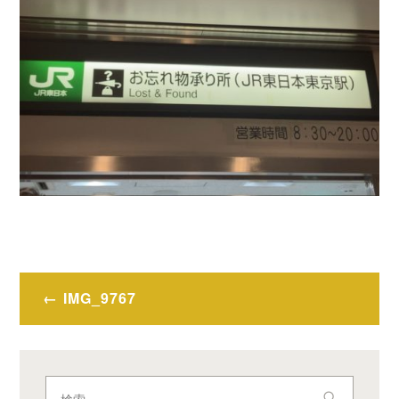
投
IMG_9767
稿
ナ
ビ
検