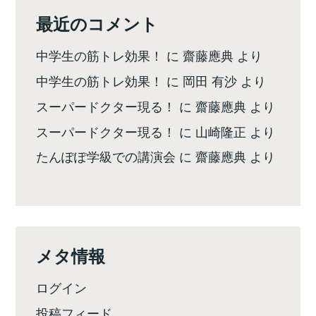
最近のコメント
中学生の筋トレ効果！
に
齋藤應典
より
中学生の筋トレ効果！
に
岡田 有沙
より
スーパードクター現る！
に
齋藤應典
より
スーパードクター現る！
に
山崎隆正
より
たんぽぽ学級での講演会
に
齋藤應典
より
メタ情報
ログイン
投稿フィード