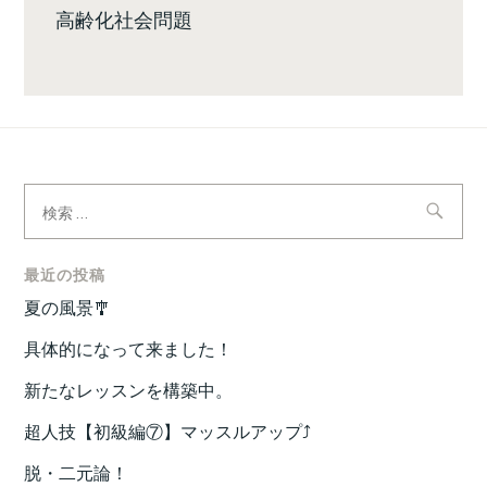
高齢化社会問題
検
索:
最近の投稿
夏の風景🎐
具体的になって来ました！
新たなレッスンを構築中。
超人技【初級編⑦】マッスルアップ⤴️
脱・二元論！