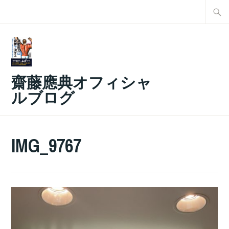
コ
検
ン
索:
テ
ン
ツ
齋藤應典オフィシャ
へ
ルブログ
ス
キ
ッ
IMG_9767
プ