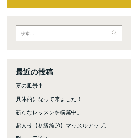
稿
ナ
ビ
検
索:
ゲ
ー
シ
最近の投稿
ョ
夏の風景🎐
ン
具体的になって来ました！
新たなレッスンを構築中。
超人技【初級編⑦】マッスルアップ⤴️