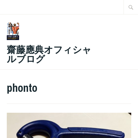
コ
検
ン
索:
テ
ン
ツ
齋藤應典オフィシャ
へ
ルブログ
ス
キ
ッ
phonto
プ