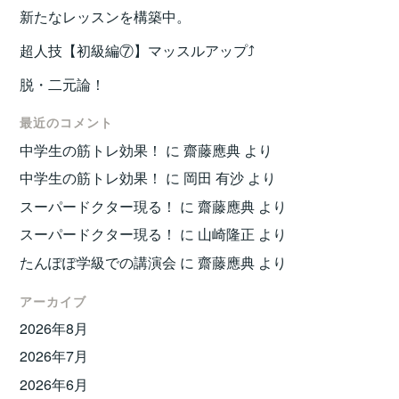
新たなレッスンを構築中。
超人技【初級編⑦】マッスルアップ⤴️
脱・二元論！
最近のコメント
中学生の筋トレ効果！
に
齋藤應典
より
中学生の筋トレ効果！
に
岡田 有沙
より
スーパードクター現る！
に
齋藤應典
より
スーパードクター現る！
に
山崎隆正
より
たんぽぽ学級での講演会
に
齋藤應典
より
アーカイブ
2026年8月
2026年7月
2026年6月