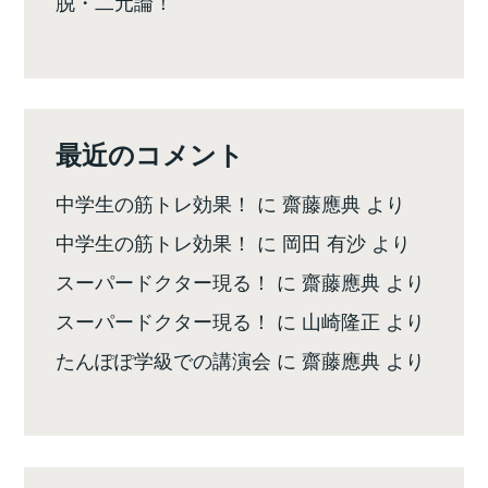
脱・二元論！
最近のコメント
中学生の筋トレ効果！
に
齋藤應典
より
中学生の筋トレ効果！
に
岡田 有沙
より
スーパードクター現る！
に
齋藤應典
より
スーパードクター現る！
に
山崎隆正
より
たんぽぽ学級での講演会
に
齋藤應典
より