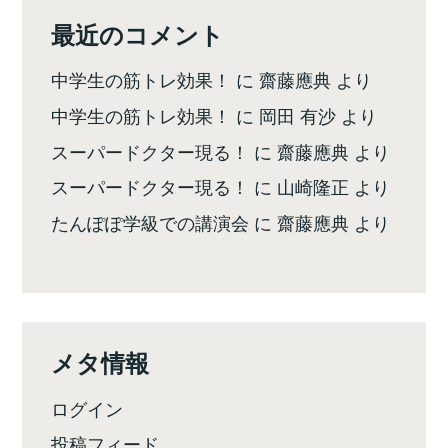
最近のコメント
中学生の筋トレ効果！
に
齋藤應典
より
中学生の筋トレ効果！
に
岡田 有沙
より
スーパードクター現る！
に
齋藤應典
より
スーパードクター現る！
に
山崎隆正
より
たんぽぽ学級での講演会
に
齋藤應典
より
メタ情報
ログイン
投稿フィード