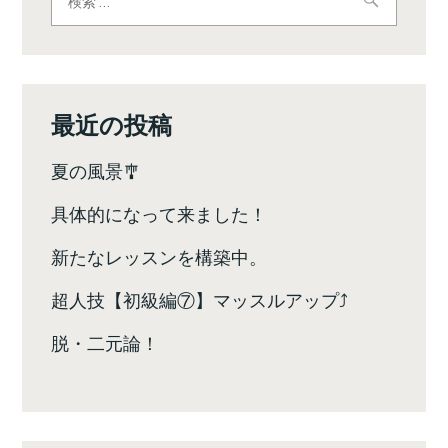
索:
ゲ
ー
シ
最近の投稿
ョ
夏の風景🎐
ン
具体的になって来ました！
新たなレッスンを構築中。
超人技【初級編⑦】マッスルアップ⤴️
脱・二元論！