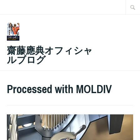
コ
検
ン
索:
テ
ン
ツ
齋藤應典オフィシャ
へ
ルブログ
ス
キ
ッ
Processed with MOLDIV
プ