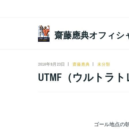
コ
ン
テ
ン
齋藤應典オフィシ
ツ
へ
ス
キ
2016年9月23日
齋藤應典
未分類
ッ
UTMF（ウルトラ
プ
ゴール地点の