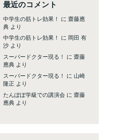
最近のコメント
中学生の筋トレ効果！
に
齋藤應
典
より
中学生の筋トレ効果！
に
岡田 有
沙
より
スーパードクター現る！
に
齋藤
應典
より
スーパードクター現る！
に
山崎
隆正
より
たんぽぽ学級での講演会
に
齋藤
應典
より