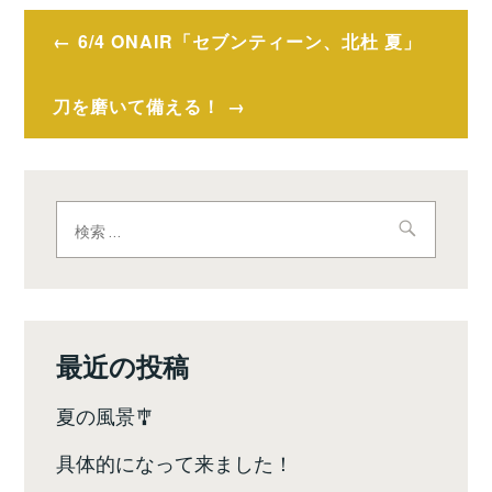
投
6/4 ONAIR「セブンティーン、北杜 夏」
稿
ナ
刀を磨いて備える！
ビ
ゲ
検
ー
索:
シ
ョ
ン
最近の投稿
夏の風景🎐
具体的になって来ました！