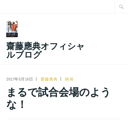
コ
検
ン
索:
テ
ン
ツ
齋藤應典オフィシャ
へ
ルブログ
ス
キ
ッ
2017年5月16日
齋藤應典
映画
プ
まるで試合会場のよう
な！