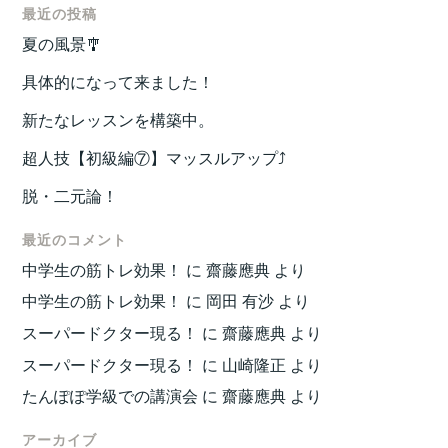
最近の投稿
夏の風景🎐
具体的になって来ました！
新たなレッスンを構築中。
超人技【初級編⑦】マッスルアップ⤴️
脱・二元論！
最近のコメント
中学生の筋トレ効果！
に
齋藤應典
より
中学生の筋トレ効果！
に
岡田 有沙
より
スーパードクター現る！
に
齋藤應典
より
スーパードクター現る！
に
山崎隆正
より
たんぽぽ学級での講演会
に
齋藤應典
より
アーカイブ