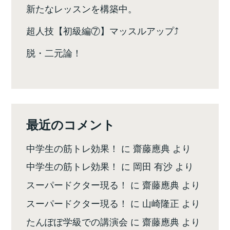
新たなレッスンを構築中。
超人技【初級編⑦】マッスルアップ⤴️
脱・二元論！
最近のコメント
中学生の筋トレ効果！
に
齋藤應典
より
中学生の筋トレ効果！
に
岡田 有沙
より
スーパードクター現る！
に
齋藤應典
より
スーパードクター現る！
に
山崎隆正
より
たんぽぽ学級での講演会
に
齋藤應典
より