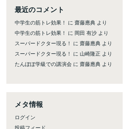
最近のコメント
中学生の筋トレ効果！
に
齋藤應典
より
中学生の筋トレ効果！
に
岡田 有沙
より
スーパードクター現る！
に
齋藤應典
より
スーパードクター現る！
に
山崎隆正
より
たんぽぽ学級での講演会
に
齋藤應典
より
メタ情報
ログイン
投稿フィード