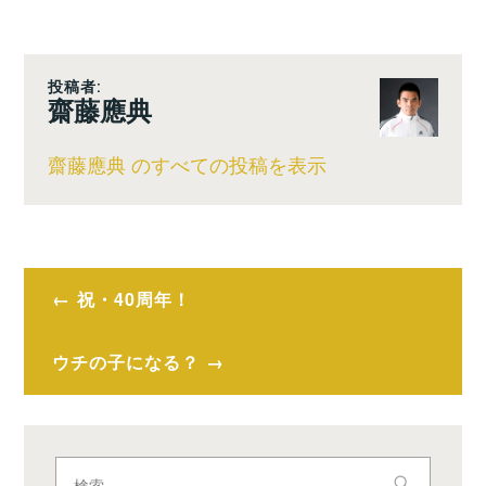
投稿者:
齋藤應典
齋藤應典 のすべての投稿を表示
投
祝・40周年！
稿
ナ
ウチの子になる？
ビ
ゲ
検