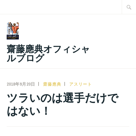
コ
検
ン
索:
テ
ン
ツ
齋藤應典オフィシャ
へ
ルブログ
ス
キ
ッ
2018年9月20日
齋藤應典
アスリート
プ
ツラいのは選手だけで
はない！