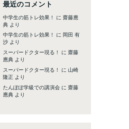
最近のコメント
中学生の筋トレ効果！
に
齋藤應
典
より
中学生の筋トレ効果！
に
岡田 有
沙
より
スーパードクター現る！
に
齋藤
應典
より
スーパードクター現る！
に
山崎
隆正
より
たんぽぽ学級での講演会
に
齋藤
應典
より