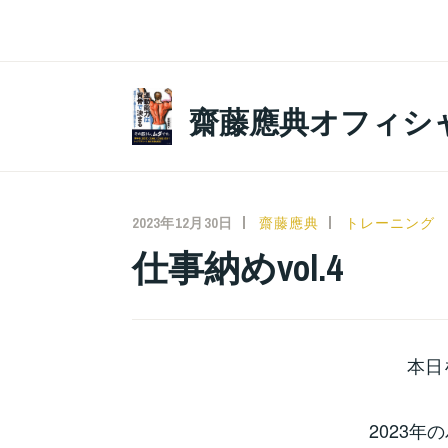
コ
ン
テ
ン
齋藤應典オフィシ
ツ
へ
ス
キ
2023年12月30日
齋藤應典
トレーニング
ッ
仕事納めvol.4
プ
本日
2023