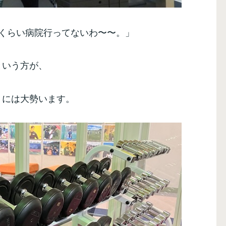
年くらい病院行ってないわ〜〜。」
という方が、
りには大勢います。