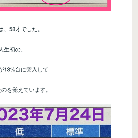
は、58才でした。
人生初の、
が13%台に突入して
たのを覚えています。