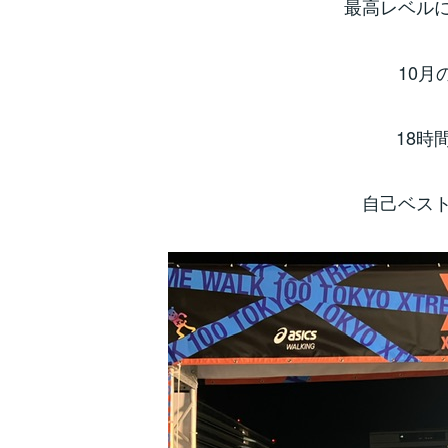
最高レベル
10月
18時
自己ベス