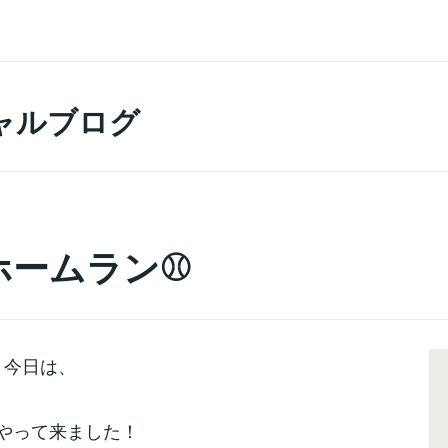
ャルブログ
ームラン⚾️
今日は、
やって来ました！