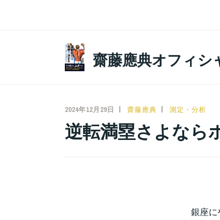
コ
ン
テ
ン
齋藤應典オフィシ
ツ
へ
ス
キ
2024年12月29日
齋藤應典
測定・分析
ッ
逆転満塁さよならホ
プ
銀座に