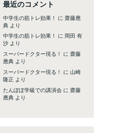
最近のコメント
中学生の筋トレ効果！
に
齋藤應
典
より
中学生の筋トレ効果！
に
岡田 有
沙
より
スーパードクター現る！
に
齋藤
應典
より
スーパードクター現る！
に
山崎
隆正
より
たんぽぽ学級での講演会
に
齋藤
應典
より