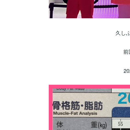
久し
前
2