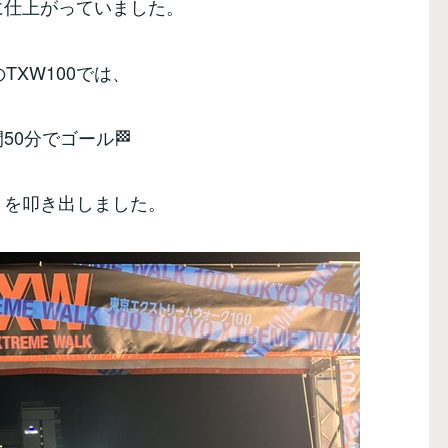
に仕上がっていました。
のTXW100では、
間50分でゴール🏁
トを叩き出しました。