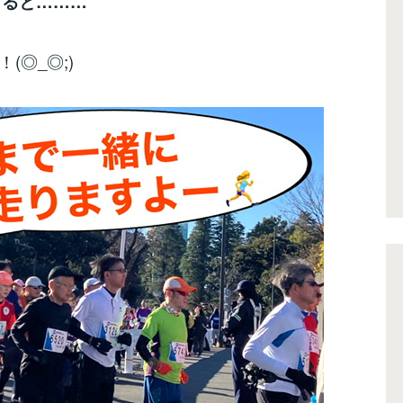
すると………
！(◎_◎;)