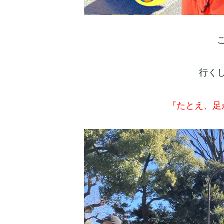
行く
『たとえ、足