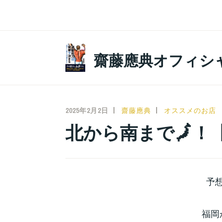
コ
ン
テ
ン
齋藤應典オフィシ
ツ
へ
ス
キ
2025年2月2日
齋藤應典
オススメのお店
ッ
北から南まで🗾！
プ
予
福岡