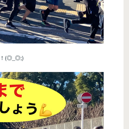
！(◎_◎;)