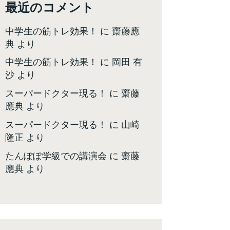
最近のコメント
中学生の筋トレ効果！
に
齋藤應
典
より
中学生の筋トレ効果！
に
岡田 有
沙
より
スーパードクター現る！
に
齋藤
應典
より
スーパードクター現る！
に
山崎
隆正
より
たんぽぽ学級での講演会
に
齋藤
應典
より