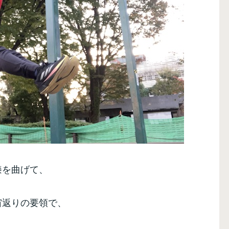
膝を曲げて、
宙返りの要領で、