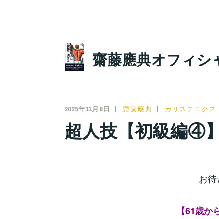
コ
ン
テ
ン
齋藤應典オフィシ
ツ
へ
ス
キ
2025年11月8日
齋藤應典
カリステニクス
ッ
超人技【初級編④
プ
お待
【61歳か