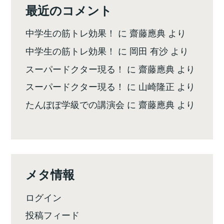
最近のコメント
中学生の筋トレ効果！
に
齋藤應典
より
中学生の筋トレ効果！
に
岡田 有沙
より
スーパードクター現る！
に
齋藤應典
より
スーパードクター現る！
に
山崎隆正
より
たんぽぽ学級での講演会
に
齋藤應典
より
メタ情報
ログイン
投稿フィード