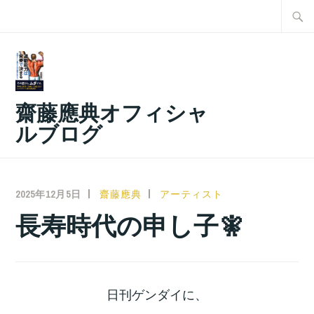
コ
検
ン
索:
テ
ン
ツ
齋藤應典オフィシャ
へ
ルブログ
ス
キ
ッ
2025年12月5日
齋藤應典
アーティスト
プ
長寿時代の申し子🧚
日刊ゲンダイに、