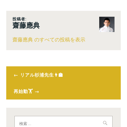
投稿者:
齋藤應典
齋藤應典 のすべての投稿を表示
投
リアル杉浦先生👨‍🏫
稿
ナ
再始動🏋️
ビ
ゲ
検
ー
索: