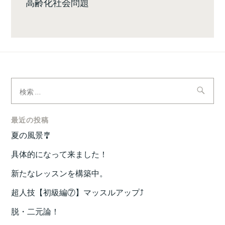
高齢化社会問題
検
索:
最近の投稿
夏の風景🎐
具体的になって来ました！
新たなレッスンを構築中。
超人技【初級編⑦】マッスルアップ⤴️
脱・二元論！