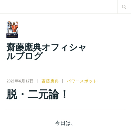
コ
検
ン
索:
テ
ン
ツ
齋藤應典オフィシャ
へ
ルブログ
ス
キ
ッ
2026年6月17日
齋藤應典
パワースポット
プ
脱・二元論！
今日は、