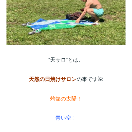
“天サロ”とは、
の事です🌺
天然の日焼けサロン
灼熱の太陽！
青い空！