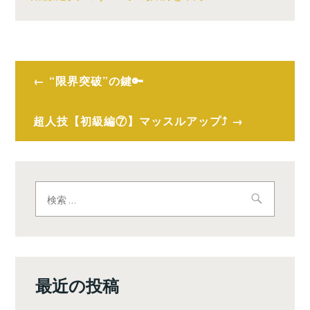
投
“限界突破”の鍵🔑
稿
ナ
超人技【初級編⑦】マッスルアップ⤴️
ビ
ゲ
検
ー
索:
シ
ョ
ン
最近の投稿