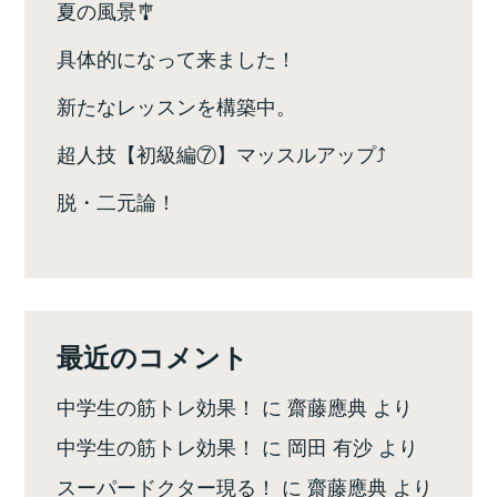
夏の風景🎐
具体的になって来ました！
新たなレッスンを構築中。
超人技【初級編⑦】マッスルアップ⤴️
脱・二元論！
最近のコメント
中学生の筋トレ効果！
に
齋藤應典
より
中学生の筋トレ効果！
に
岡田 有沙
より
スーパードクター現る！
に
齋藤應典
より