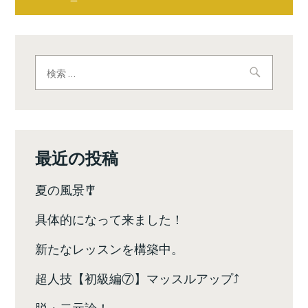
稿
ナ
ビ
検
索:
ゲ
ー
シ
最近の投稿
ョ
夏の風景🎐
ン
具体的になって来ました！
新たなレッスンを構築中。
超人技【初級編⑦】マッスルアップ⤴️
脱・二元論！