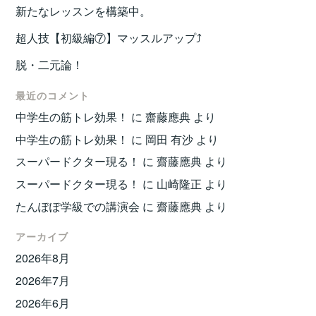
新たなレッスンを構築中。
超人技【初級編⑦】マッスルアップ⤴️
脱・二元論！
最近のコメント
中学生の筋トレ効果！
に
齋藤應典
より
中学生の筋トレ効果！
に
岡田 有沙
より
スーパードクター現る！
に
齋藤應典
より
スーパードクター現る！
に
山崎隆正
より
たんぽぽ学級での講演会
に
齋藤應典
より
アーカイブ
2026年8月
2026年7月
2026年6月