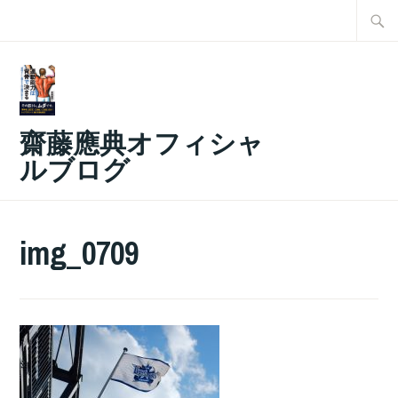
コ
検
ン
索:
テ
ン
ツ
齋藤應典オフィシャ
へ
ルブログ
ス
キ
ッ
img_0709
プ