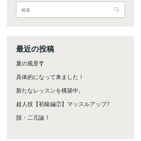
ビ
検
索:
ゲ
ー
シ
最近の投稿
ョ
夏の風景🎐
ン
具体的になって来ました！
新たなレッスンを構築中。
超人技【初級編⑦】マッスルアップ⤴️
脱・二元論！