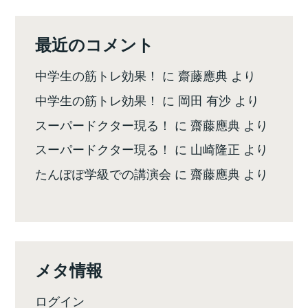
最近のコメント
中学生の筋トレ効果！
に
齋藤應典
より
中学生の筋トレ効果！
に
岡田 有沙
より
スーパードクター現る！
に
齋藤應典
より
スーパードクター現る！
に
山崎隆正
より
たんぽぽ学級での講演会
に
齋藤應典
より
メタ情報
ログイン