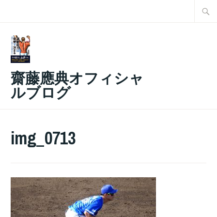
コ
検
ン
索:
テ
ン
ツ
齋藤應典オフィシャ
へ
ルブログ
ス
キ
ッ
img_0713
プ