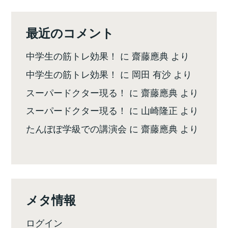
最近のコメント
中学生の筋トレ効果！
に
齋藤應典
より
中学生の筋トレ効果！
に
岡田 有沙
より
スーパードクター現る！
に
齋藤應典
より
スーパードクター現る！
に
山崎隆正
より
たんぽぽ学級での講演会
に
齋藤應典
より
メタ情報
ログイン