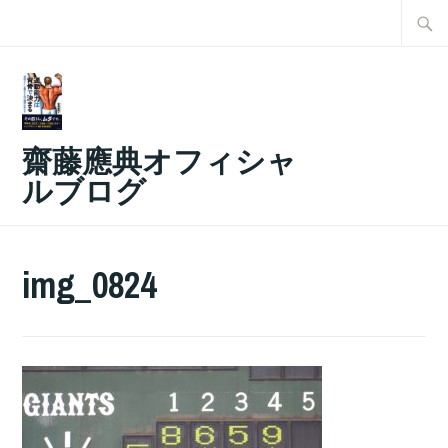
コ
検
ン
索:
テ
ン
ツ
齋藤應典オフィシャ
へ
ルブログ
ス
キ
ッ
img_0824
プ