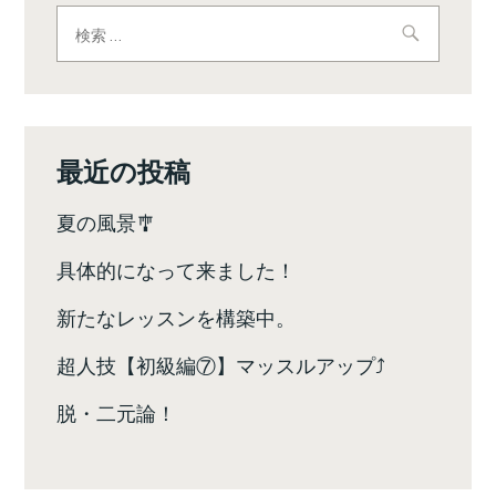
ビ
検
索:
ゲ
ー
シ
最近の投稿
ョ
夏の風景🎐
ン
具体的になって来ました！
新たなレッスンを構築中。
超人技【初級編⑦】マッスルアップ⤴️
脱・二元論！