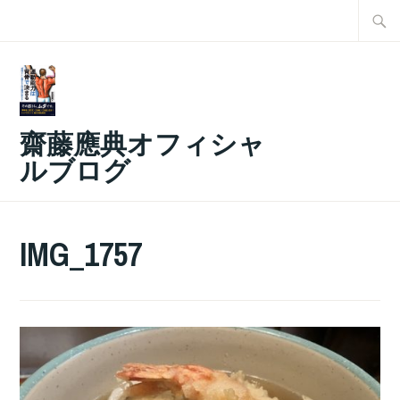
コ
検
ン
索:
テ
ン
ツ
齋藤應典オフィシャ
へ
ルブログ
ス
キ
ッ
IMG_1757
プ