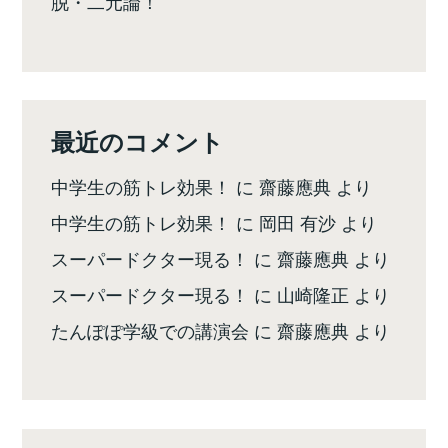
脱・二元論！
最近のコメント
中学生の筋トレ効果！
に
齋藤應典
より
中学生の筋トレ効果！
に
岡田 有沙
より
スーパードクター現る！
に
齋藤應典
より
スーパードクター現る！
に
山崎隆正
より
たんぽぽ学級での講演会
に
齋藤應典
より