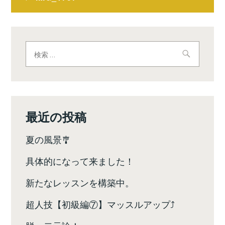
稿
ナ
ビ
検
索:
ゲ
ー
シ
最近の投稿
ョ
夏の風景🎐
ン
具体的になって来ました！
新たなレッスンを構築中。
超人技【初級編⑦】マッスルアップ⤴️