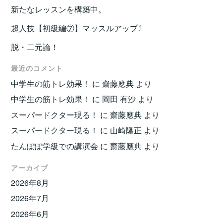
新たなレッスンを構築中。
超人技【初級編⑦】マッスルアップ⤴️
脱・二元論！
最近のコメント
中学生の筋トレ効果！
に
齋藤應典
より
中学生の筋トレ効果！
に
岡田 有沙
より
スーパードクター現る！
に
齋藤應典
より
スーパードクター現る！
に
山崎隆正
より
たんぽぽ学級での講演会
に
齋藤應典
より
アーカイブ
2026年8月
2026年7月
2026年6月