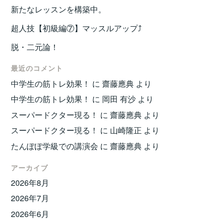
新たなレッスンを構築中。
超人技【初級編⑦】マッスルアップ⤴️
脱・二元論！
最近のコメント
中学生の筋トレ効果！
に
齋藤應典
より
中学生の筋トレ効果！
に
岡田 有沙
より
スーパードクター現る！
に
齋藤應典
より
スーパードクター現る！
に
山崎隆正
より
たんぽぽ学級での講演会
に
齋藤應典
より
アーカイブ
2026年8月
2026年7月
2026年6月