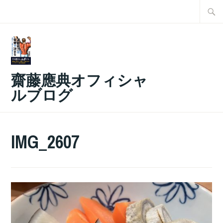
コ
検
ン
索:
テ
ン
ツ
齋藤應典オフィシャ
へ
ルブログ
ス
キ
ッ
IMG_2607
プ