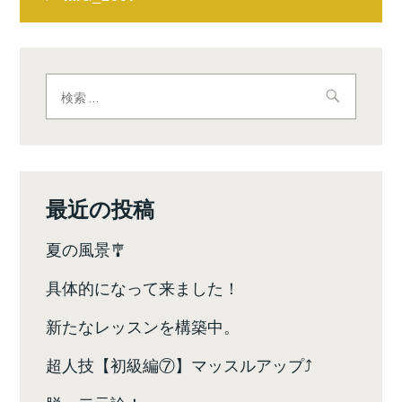
稿
ナ
ビ
検
索:
ゲ
ー
シ
最近の投稿
ョ
夏の風景🎐
ン
具体的になって来ました！
新たなレッスンを構築中。
超人技【初級編⑦】マッスルアップ⤴️