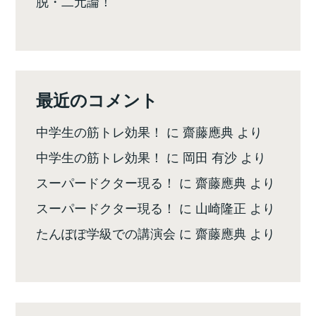
脱・二元論！
最近のコメント
中学生の筋トレ効果！
に
齋藤應典
より
中学生の筋トレ効果！
に
岡田 有沙
より
スーパードクター現る！
に
齋藤應典
より
スーパードクター現る！
に
山崎隆正
より
たんぽぽ学級での講演会
に
齋藤應典
より