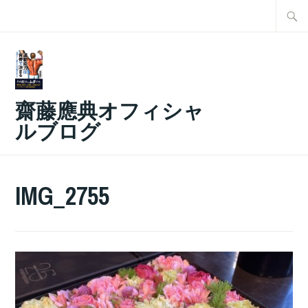
コ
検
ン
索:
テ
ン
ツ
齋藤應典オフィシャ
へ
ルブログ
ス
キ
ッ
IMG_2755
プ