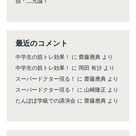
脱・二元論！
最近のコメント
中学生の筋トレ効果！
に
齋藤應典
より
中学生の筋トレ効果！
に
岡田 有沙
より
スーパードクター現る！
に
齋藤應典
より
スーパードクター現る！
に
山崎隆正
より
たんぽぽ学級での講演会
に
齋藤應典
より