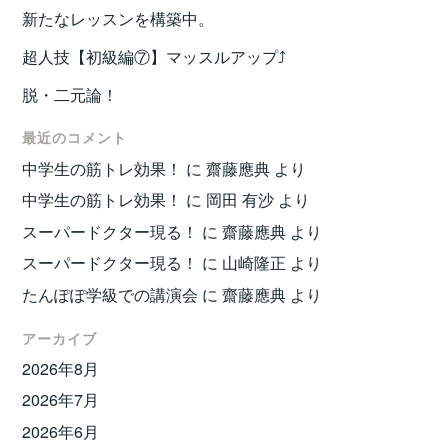
新たなレッスンを構築中。
超人技【初級編⑦】マッスルアップ⤴️
脱・二元論！
最近のコメント
中学生の筋トレ効果！
に
齋藤應典
より
中学生の筋トレ効果！
に
岡田 有沙
より
スーパードクター現る！
に
齋藤應典
より
スーパードクター現る！
に
山崎隆正
より
たんぽぽ学級での講演会
に
齋藤應典
より
アーカイブ
2026年8月
2026年7月
2026年6月