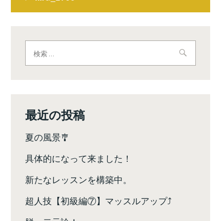
稿
ナ
ビ
検
索:
ゲ
ー
シ
最近の投稿
ョ
夏の風景🎐
ン
具体的になって来ました！
新たなレッスンを構築中。
超人技【初級編⑦】マッスルアップ⤴️