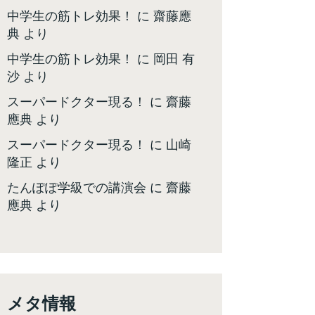
中学生の筋トレ効果！
に
齋藤應
典
より
中学生の筋トレ効果！
に
岡田 有
沙
より
スーパードクター現る！
に
齋藤
應典
より
スーパードクター現る！
に
山崎
隆正
より
たんぽぽ学級での講演会
に
齋藤
應典
より
メタ情報