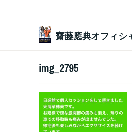
コ
ン
テ
ン
齋藤應典オフィシ
ツ
へ
ス
img_2795
キ
ッ
プ